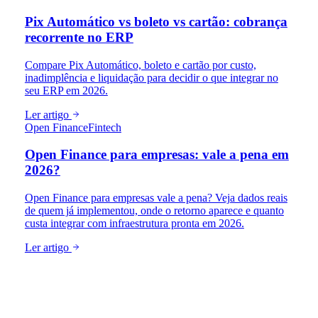
Pix Automático vs boleto vs cartão: cobrança
recorrente no ERP
Compare Pix Automático, boleto e cartão por custo,
inadimplência e liquidação para decidir o que integrar no
seu ERP em 2026.
Ler artigo
Open Finance
Fintech
Open Finance para empresas: vale a pena em
2026?
Open Finance para empresas vale a pena? Veja dados reais
de quem já implementou, onde o retorno aparece e quanto
custa integrar com infraestrutura pronta em 2026.
Ler artigo