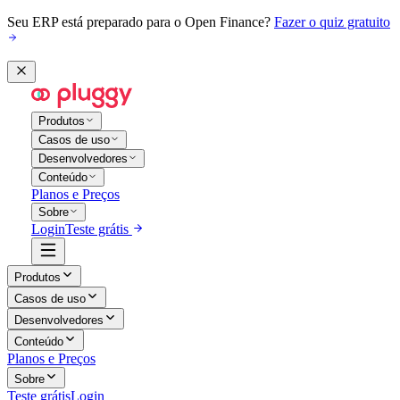
Seu ERP está preparado para o Open Finance?
Fazer o quiz gratuito
Produtos
Casos de uso
Desenvolvedores
Conteúdo
Planos e Preços
Sobre
Login
Teste grátis
Produtos
Casos de uso
Desenvolvedores
Conteúdo
Planos e Preços
Sobre
Teste grátis
Login