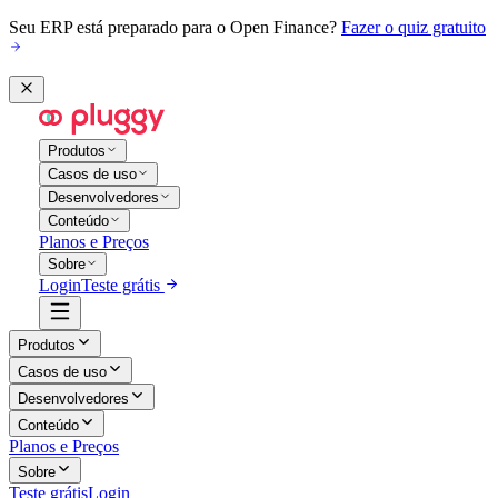
Seu ERP está preparado para o Open Finance?
Fazer o quiz gratuito
Produtos
Casos de uso
Desenvolvedores
Conteúdo
Planos e Preços
Sobre
Login
Teste grátis
Produtos
Casos de uso
Desenvolvedores
Conteúdo
Planos e Preços
Sobre
Teste grátis
Login