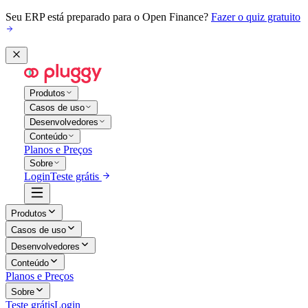
Seu ERP está preparado para o Open Finance?
Fazer o quiz gratuito
Produtos
Casos de uso
Desenvolvedores
Conteúdo
Planos e Preços
Sobre
Login
Teste grátis
Produtos
Casos de uso
Desenvolvedores
Conteúdo
Planos e Preços
Sobre
Teste grátis
Login