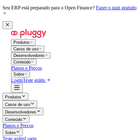
Seu ERP está preparado para o Open Finance?
Fazer o quiz gratuito
Produtos
Casos de uso
Desenvolvedores
Conteúdo
Planos e Preços
Sobre
Login
Teste grátis
Produtos
Casos de uso
Desenvolvedores
Conteúdo
Planos e Preços
Sobre
Teste grátis
Login